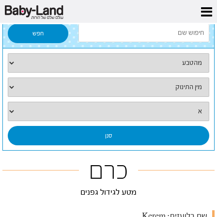
דף הבית
/
כל השמות
/
כרם
כרם
מטע לגידול גפנים
שם בלועזית:
Kerem