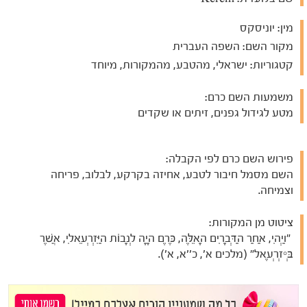
מין:
יוניסקס
מקור השם:
השפה העברית
קטגוריות:
ישראלי, מהטבע, מהמקורות, מיוחד
משמעות השם כרם:
מטע לגידול גפנים, זיתים או שקדים
פירוש השם כרם לפי הקבלה:
השם מסמל חיבור לטבע, אחיזה בקרקע, לבלוב, פריחה
וצמיחה.
ציטוט מן המקורות:
"וַיְהִי, אַחַר הַדְּבָרִים הָאֵלֶּה, כֶּרֶם הָיָה לְנָבוֹת הַיִּזְרְעֵאלִי, אֲשֶׁר
בְּיִזְרְעֶאל" (מלכים א', כ''א, א').