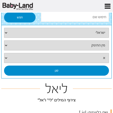
דף הבית
/
כל השמות
/
ליאל
ליאל
צירוף המילים "לי" ו"אל"
שם בלועזית:
Liel