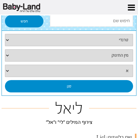
דף הבית
/
כל השמות
/
ליאל
ליאל
צירוף המילים "לי" ו"אל"
שם בלועזית:
Liel