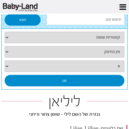
דף הבית
/
כל השמות
/
ליליאן
ליליאן
נגזרת של השם לילי - שושן צחור וריחני
שם בלועזית:
Lilian, Lillian