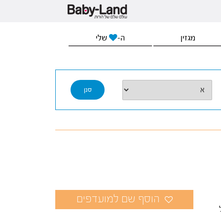
מגזין
ה-
שלי