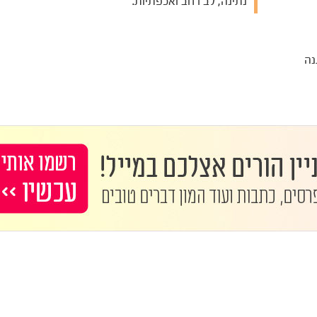
נתינה, לב רחב ואכפתיות.
נה