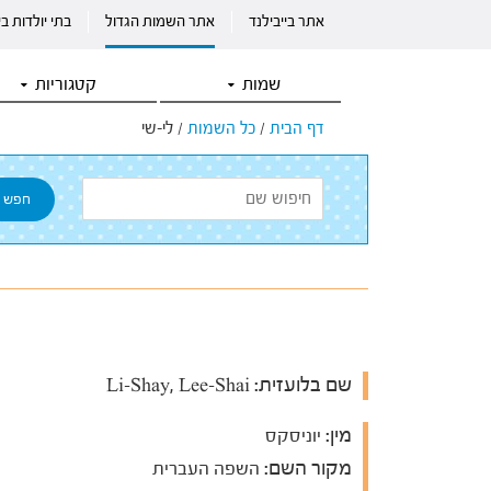
אתר בייבילנד
אתר השמות הגדול
בתי יולדות ב
שמות
קטגוריות
דף הבית
/
כל השמות
/
לי-שי
שם בלועזית:
Li-Shay, Lee-Shai
מין:
יוניסקס
מקור השם:
השפה העברית