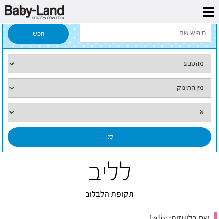
דף הבית
/
כל השמות
/
לליב
לליב
תקופת הלבלוב
שם בלועזית:
Laliv