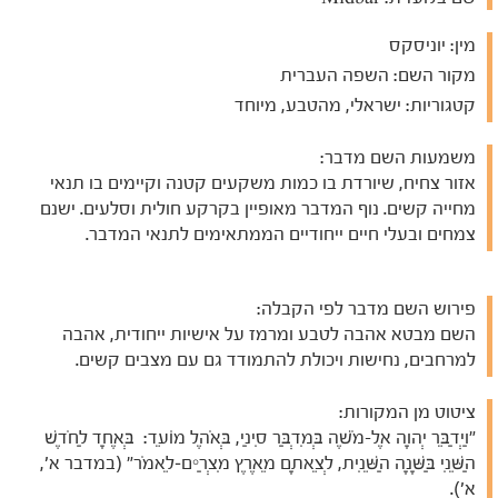
מין:
יוניסקס
מקור השם:
השפה העברית
קטגוריות:
ישראלי, מהטבע, מיוחד
משמעות השם מדבר:
אזור צחיח, שיורדת בו כמות משקעים קטנה וקיימים בו תנאי
מחייה קשים. נוף המדבר מאופיין בקרקע חולית וסלעים. ישנם
צמחים ובעלי חיים ייחודיים הממתאימים לתנאי המדבר.
פירוש השם מדבר לפי הקבלה:
השם מבטא אהבה לטבע ומרמז על אישיות ייחודית, אהבה
למרחבים, נחישות ויכולת להתמודד גם עם מצבים קשים.
ציטוט מן המקורות:
"וַיְדַבֵּר יְהוָה אֶל-מֹשֶׁה בְּמִדְבַּר סִינַי, בְּאֹהֶל מוֹעֵד: בְּאֶחָד לַחֹדֶשׁ
הַשֵּׁנִי בַּשָּׁנָה הַשֵּׁנִית, לְצֵאתָם מֵאֶרֶץ מִצְרַיִם–לֵאמֹר" (במדבר א',
א').