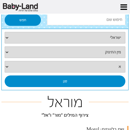
דף הבית
/
כל השמות
/
מוראל
מוראל
צירוף המילים "מור" ו"אל"
שם בלועזית:
Morel