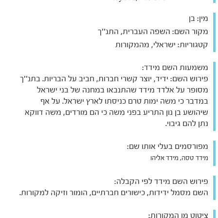
מין:
בן
מקור השם:
השפה העברית, התנ''ך
קטגוריות:
ישראלי, מהמקורות
משמעות השם מידד:
פירוש השם: ידיד, יוצר קשרי חברות, חביב על הבריות. בתנ''ך
מסופר על אלדד מידד שהתנבאו במחנה של בני ישראל
במדבר כי משה ימות טרם כניסתו לארץ ישראל. על אף
שיהושע בן נון התריע בפני משה כי הם מורדים, משה דווקא
נתן להם גיבוי.
מפורסמים בעלי אותו שם:
מידד טסה, מידד אליהו
פירוש השם מידד לפי הקבלה:
השם מסמל ידידות, כישורים חברתיים, הומור וזיקה למקורות.
ציטוט מן המקורות: