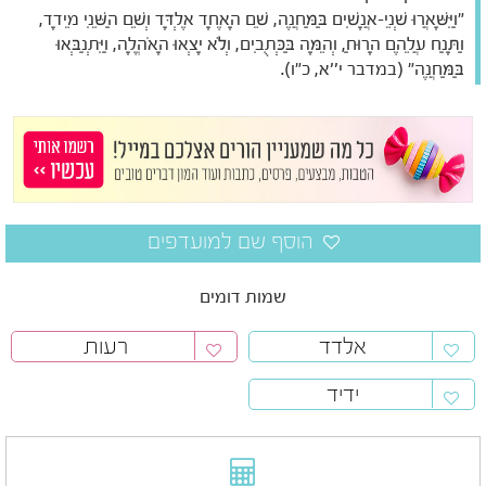
"וַיִּשָּׁאֲרוּ שְׁנֵי-אֲנָשִׁים בַּמַּחֲנֶה, שֵׁם הָאֶחָד אֶלְדָּד וְשֵׁם הַשֵּׁנִי מֵידָד,
וַתָּנַח עֲלֵהֶם הָרוּחַ, וְהֵמָּה בַּכְּתֻבִים, וְלֹא יָצְאוּ הָאֹהֱלָה, וַיִּתְנַבְּאוּ
בַּמַּחֲנֶה" (במדבר י''א, כ"ו).
שמות דומים
אלדד
רעות
ידיד