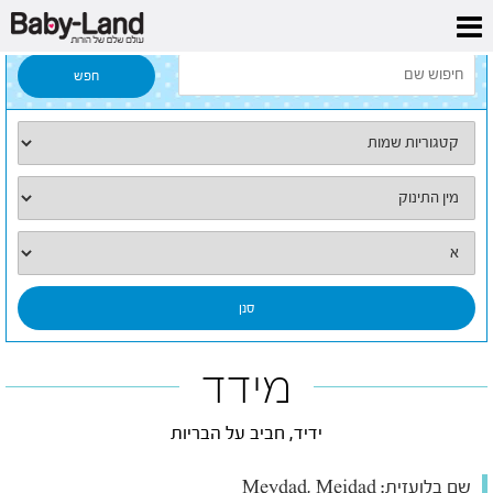
דף הבית
/
כל השמות
/
מידד
מידד
ידיד, חביב על הבריות
שם בלועזית:
Meydad, Meidad