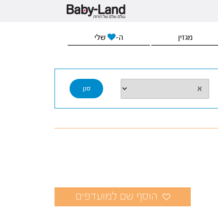
מגזין
ה-
שלי