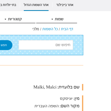
אתר בייבילנד
אתר השמות הגדול
בתי יולדות ב
שמות
קטגוריות
דף הבית
/
כל השמות
/
מלכי
שם בלועזית:
Malki, Malci
מין:
יוניסקס
מקור השם:
השפה העברית