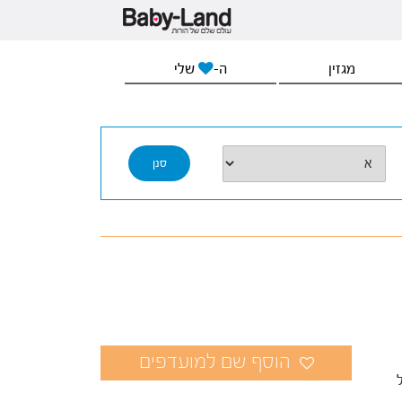
מגזין
ה-
שלי