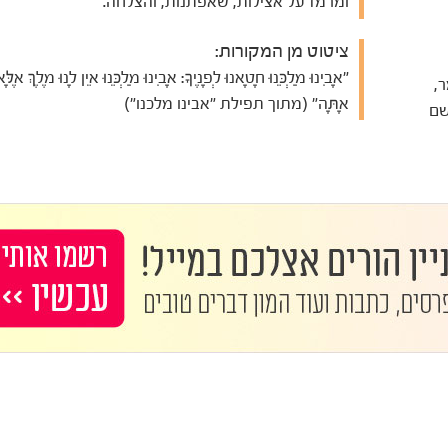
ומרמז על אצילות, שאפתנות, והצלחה.
ציטוט מן המקורות:
"אָבִינוּ מַלְכֵּנוּ חָטָאנוּ לְפָנֶיךָ: אָבִינוּ מַלְכֵּנוּ אֵין לָנוּ מֶלֶךְ אֶלָּא
ר,
אָתָּה" (מתוך תפילת "אבינו מלכנו")
שם