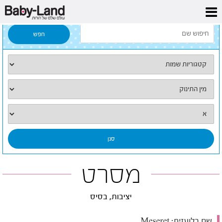
דף הבית
/
כל השמות
/
מסרט
מסרט
יציבות, בסיס
שם בלועזית:
Meseret