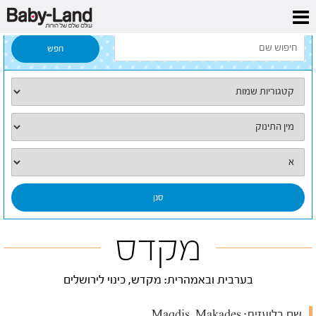
דף הבית
/
כל השמות
/
מקדס
מקדס
בערבית ובאמהרית: מקדש, כינוי לירושלים
שם בלועזית:
Maqdis, Makades