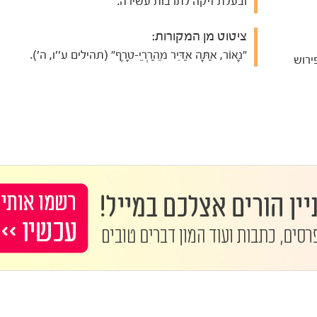
ובעלת זיקה לתרבות עשירה.
ציטוט מן המקורות:
"נָאוֹר, אַתָּה אַדִּיר מֵהַרְרֵי-טָרֶף" (תהילים ע''ו, ה').
ירוש