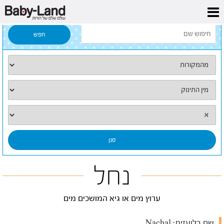
דף הבית
/
כל השמות
/
נחל
נחל
ערוץ מים או גיא המושכים מים
שם בלועזית:
Nachal