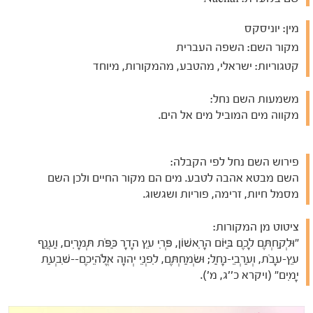
מין:
יוניסקס
מקור השם:
השפה העברית
קטגוריות:
ישראלי, מהטבע, מהמקורות, מיוחד
משמעות השם נחל:
מקווה מים המוביל מים אל הים.
פירוש השם נחל לפי הקבלה:
השם מבטא אהבה לטבע. מים הם מקור החיים ולכן השם
מסמל חיות, זרימה, פוריות ושגשוג.
ציטוט מן המקורות:
"וּלְקַחְתֶּם לָכֶם בַּיּוֹם הָרִאשׁוֹן, פְּרִי עֵץ הָדָר כַּפֹּת תְּמָרִים, וַעֲנַף
עֵץ-עָבֹת, וְעַרְבֵי-נָחַל; וּשְׂמַחְתֶּם, לִפְנֵי יְהוָה אֱלֹהֵיכֶם--שִׁבְעַת
יָמִים" (ויקרא כ''ג, מ').