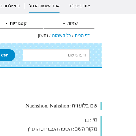
אתר בייבילנד
אתר השמות הגדול
בתי יולדות ב
שמות
קטגוריות
דף הבית
/
כל השמות
/
נחשון
שם בלועזית:
Nachshon, Nahshon
מין:
בן
מקור השם:
השפה העברית, התנ''ך