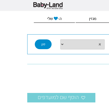
מגזין
ה-
שלי