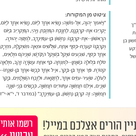
ציטוט מן המקורות:
"וַיֹּאמֶר יְהוָה, אֶל-מֹשֶׁה: נָשִׂיא אֶחָד לַיּוֹם, נָשִׂיא אֶחָד לַיּוֹם,
'ך
יַקְרִיבוּ אֶת-קָרְבָּנָם, לַחֲנֻכַּת הַמִּזְבֵּחַ. וַיְהִי, הַמַּקְרִיב בַּיּוֹם
ת
הָרִאשׁוֹן--אֶת-קָרְבָּנוֹ: נַחְשׁוֹן בֶּן-עַמִּינָדָב, לְמַטֵּה יְהוּדָה.
שון בן
וְקָרְבָּנוֹ קַעֲרַת-כֶּסֶף אַחַת, שְׁלֹשִׁים וּמֵאָה מִשְׁקָלָהּ, מִזְרָק
בקע
אֶחָד כֶּסֶף, שִׁבְעִים שֶׁקֶל בְּשֶׁקֶל הַקֹּדֶשׁ; שְׁנֵיהֶם מְלֵאִים,
של
סֹלֶת בְּלוּלָה בַשֶּׁמֶן--לְמִנְחָה. כַּף אַחַת עֲשָׂרָה זָהָב, מְלֵאָה
קְטֹרֶת. פַּר אֶחָד בֶּן-בָּקָר, אַיִל אֶחָד כֶּבֶשׂ-אֶחָד בֶּן-שְׁנָתוֹ--
לְעֹלָה. שְׂעִיר-עִזִּים אֶחָד, לְחַטָּאת. וּלְזֶבַח הַשְּׁלָמִים, בָּקָר
שְׁנַיִם, אֵילִם חֲמִשָּׁה עַתּוּדִים חֲמִשָּׁה, כְּבָשִׂים בְּנֵי-שָׁנָה
חֲמִשָּׁה: זֶה קָרְבַּן נַחְשׁוֹן, בֶּן-עַמִּינָדָב" (במדבר ז', י''א-י''ז