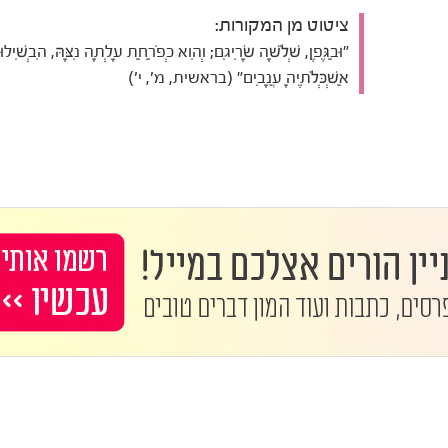
ציטוט מן המקורות:
"וּבַגֶּפֶן, שְׁלֹשָׁה שָׂרִיגִם; וְהִוא כְפֹרַחַת עָלְתָה נִצָּהּ, הִבְשִׁילוּ
אַשְׁכְּלֹתֶיהָ עֲנָבִים" (בראשית, מ', י')