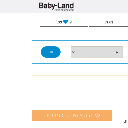
מגזין
ה-
שלי
ב