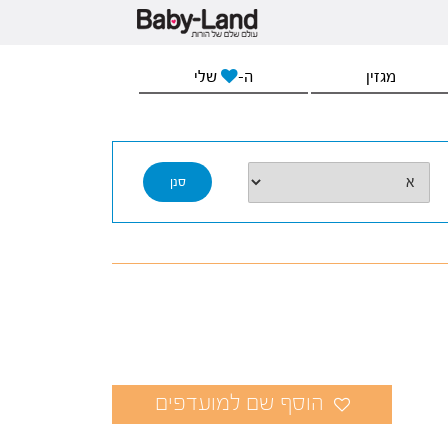
מגזין
ה-
שלי