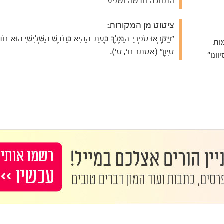
התחלה חדשה ושפע
ציטוט מן המקורות:
"וַיִּקָּרְאוּ סֹפְרֵי-הַמֶּלֶךְ בָּעֵת-הַהִיא בַּחֹדֶשׁ הַשְּׁלִישִׁי הוּא-חֹד
ות
סִיוָן" (אסתר ח', ט').
ונו"