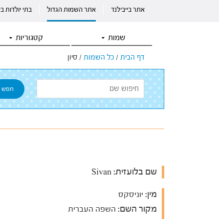
אתר בייבילנד
אתר השמות הגדול
בתי יולדות ב
שמות
קטגוריות
דף הבית
/
כל השמות
/
סיון
שם בלועזית:
Sivan
מין:
יוניסקס
מקור השם:
השפה העברית