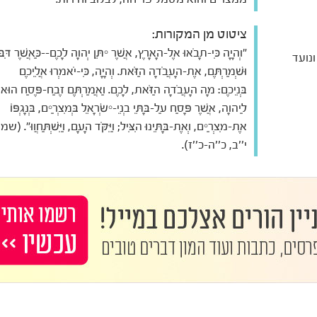
ציטוט מן המקורות:
"וְהָיָה כִּי-תָבֹאוּ אֶל-הָאָרֶץ, אֲשֶׁר יִתֵּן יְהוָה לָכֶם--כַּאֲשֶׁר דִּבּ
נועד
וּשְׁמַרְתֶּם, אֶת-הָעֲבֹדָה הַזֹּאת. וְהָיָה, כִּי-יֹאמְרוּ אֲלֵיכֶם
בְּנֵיכֶם: מָה הָעֲבֹדָה הַזֹּאת, לָכֶם. וַאֲמַרְתֶּם זֶבַח-פֶּסַח הוּא
לַיהוָה, אֲשֶׁר פָּסַח עַל-בָּתֵּי בְנֵי-יִשְׂרָאֵל בְּמִצְרַיִם, בְּנָגְפּוֹ
אֶת-מִצְרַיִם, וְאֶת-בָּתֵּינוּ הִצִּיל; וַיִּקֹּד הָעָם, וַיִּשְׁתַּחֲווּ". (ש
י''ב, כ''ה-כ''ז).