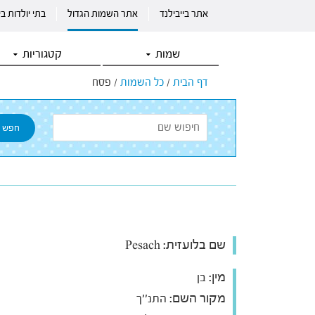
אתר בייבילנד
אתר השמות הגדול
בתי יולדות ב
שמות
קטגוריות
דף הבית
/
כל השמות
/
פסח
שם בלועזית:
Pesach
מין:
בן
מקור השם:
התנ''ך