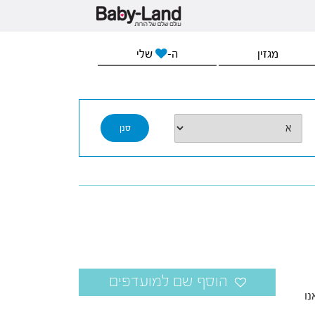
מגזין
ה-
שלי
נו