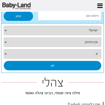
דף הבית
/
כל השמות
/
צהלי
צהלי
מילת ציווי: שמחי, הביעי צהלה ואושר
שם בלועזית:
Tzahali