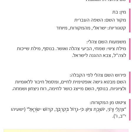
מין:
בת
מקור השם:
השפה העברית
קטגוריות:
ישראלי, מהמקורות, מיוחד
משמעות השם צהלי:
מילת ציווי: שמחי, הביעי צהלה ואושר. בנוסף, מילת שייכות
לצה''ל, צבא ההגנה לישראל.
פירוש השם צהלי לפי הקבלה:
השם מבטא גישה אופטימית לחיים, ומסמל חיבור ללאומיות
ולציוניות. בנוסף, השם מייצג כושר לחימה, רוח ניצחון ושמחה.
ציטוט מן המקורות:
"צַהֲלִי וָרֹנִּי, יוֹשֶׁבֶת צִיּוֹן: כִּי-גָדוֹל בְּקִרְבֵּךְ, קְדוֹשׁ יִשְׂרָאֵל" (ישעיהו
י''ב, ו').