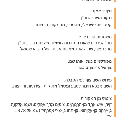
מין:
יוניסקס
מקור השם:
התנ''ך
קטגוריות:
ישראלי, מהטבע, מהמקורות, מיוחד
משמעות השם צוף:
נוזל הפרחים שאוגרת הדבורה וממנו מייצרת דבש. בתנ''ך
מוזכר צוף, שהיה אחד מאבות אבותיו של הנביא שמואל.
מפורסמים בעלי אותו שם:
צוף פילוסוף, צוף בן משה
פירוש השם צוף לפי הקבלה:
השם מבטא חיבור לטבע ומסמל מתיקות, יצירתיות וחריצות.
ציטוט מן המקורות:
"וַיְהִי אִישׁ אֶחָד מִן-הָרָמָתַיִם, צוֹפִים מֵהַר אֶפְרָיִם; וּשְׁמוֹ אֶלְקָנָה
בֶּן-יְרֹחָם בֶּן-אֱלִיהוּא, בֶּן-תֹּחוּ בֶן-צוּף אֶפְרָתִי" (שמואל א', א',
א').