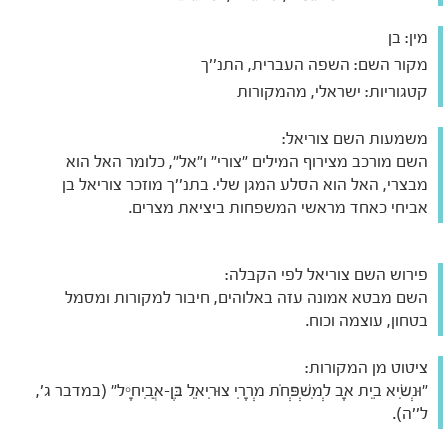
מין:
בן
מקור השם:
השפה העברית, התנ''ך
קטגוריות:
ישראלי, מהמקורות
משמעות השם צוריאל:
השם מורכב מצירוף המילים "צורי" ו"אל", כלומר האל הוא
מבצרי, האל הוא הסלע המגן שלי. בתנ''ך מוזכר צוריאל בן
אביחי כאחד מראשי המשפחות ביציאת מצרים.
פירוש השם צוריאל לפי הקבלה:
השם מבטא אמונה עזה באלוהים, חיבור למקורות ומסמל
בטחון, עוצמה וכוח.
ציטוט מן המקורות:
"וּנְשִׂיא בֵית אָב לְמִשְׁפְּחֹת מְרָרִי צוּרִיאֵל בֶּן-אֲבִיחָיִל" (במדבר ג',
ל''ה).