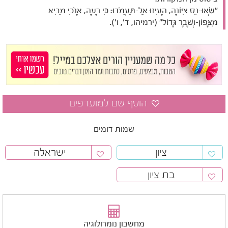
"שְׂאוּ-נֵס צִיּוֹנָה, הָעִיזוּ אַל-תַּעֲמֹדוּ: כִּי רָעָה, אָנֹכִי מֵבִיא
מִצָּפוֹן–וְשֶׁבֶר גָּדוֹל" (ירמיהו, ד', ו').
שמות דומים
ציון
ישראלה
בת ציון
מחשבון נומרולוגיה