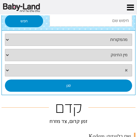
דף הבית
/
כל השמות
/
קדם
קדם
זמן קדום, צד מזרח
שם בלועזית:
Kedem