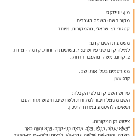
מין:
יוניסקס
מקור השם:
השפה העברית
קטגוריות:
ישראלי, מהמקורות, מיוחד
משמעות השם קדם:
למילה קדם שני פירושים: 1. בשושנת הרוחות, קדמה - מזרח.
2. קדום, משהו מהעבר הרחוק.
מפורסמים בעלי אותו שם:
קדם ששון
פירוש השם קדם לפי הקבלה:
השם מסמל חיבור למקורות ולשורשים, חיפוש אחר העבר
ושאיפה להיטמע במזרח התיכון.
ציטוט מן המקורות:
"וַיִּשָּׂא יַעֲקֹב, רַגְלָיו; וַיֵּלֶךְ, אַרְצָה בְנֵי-קֶדֶם. וַיַּרְא וְהִנֵּה בְאֵר
בַּשָּׂדֶה, וְהִנֵּה-שָׁם שְׁלֹשָׁה עֶדְרֵי-צֹאן רֹבְצִים עָלֶיהָ--כִּי מִן-הַבְּאֵר