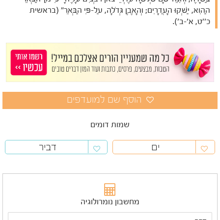
הַהִוא, יַשְׁקוּ הָעֲדָרִים; וְהָאֶבֶן גְּדֹלָה, עַל-פִּי הַבְּאֵר" (בראשית
כ''ט, א'-ב').
שמות דומים
ים
דביר
מחשבון נומרולוגיה