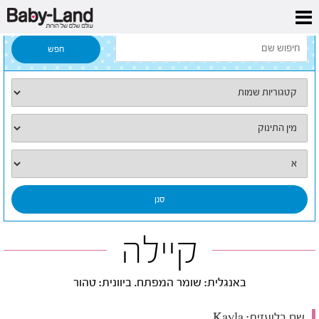
דף הבית
/
כל השמות
/
קיילה
קיילה
באנגלית: שומר המפתח. ביוונית: טהור
שם בלועזית:
Kayla