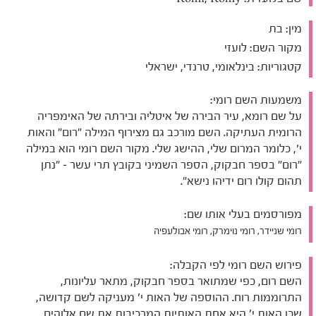
מין:
בת
מקור השם:
לועזי
קטגוריות:
בינלאומי, טרנדי, ישראלי
משמעות השם רומי:
על שם רומא, עיר הבירה של איטליה ובירתה של האימפריה
הרומית העתיקה. השם מורכב גם מצירוף המילה "רום" והאות
י', כלומר המרום שלי, ההישג שלי. מקור השם רומי הוא במילה
"רום" בספר חבקוק, הספר השמיני בקובץ תרי עשר – "נתן
תהום קולו רום ידיהו נישא".
מפורסמים בעלי אותו שם:
רומי שניידר, רומי נוימרק, רומי אבולעפיה
פירוש השם רומי לפי הקבלה:
השם רום, כפי שמתואר בספר חבקוק, מתאר עליונות,
התרוממות רוח. ההוספה של האות י' מעניקה לשם קדושה,
שכן האות י' היא אחת האותיות המרכיבות את שם אלוהים.