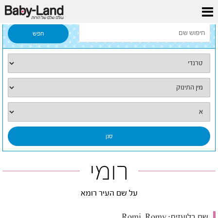
דף הבית
/
כל השמות
/
רומי
רומי
על שם העיר רומא
שם בלועזית:
Romi, Romy