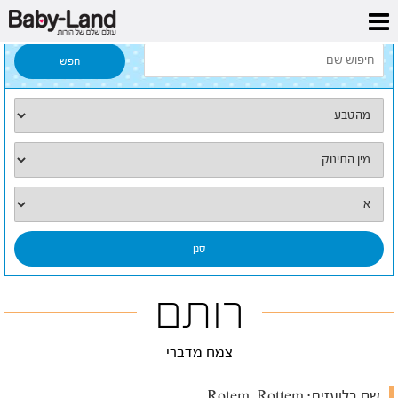
דף הבית
/
כל השמות
/
רותם
רותם
צמח מדברי
שם בלועזית:
Rotem, Rottem