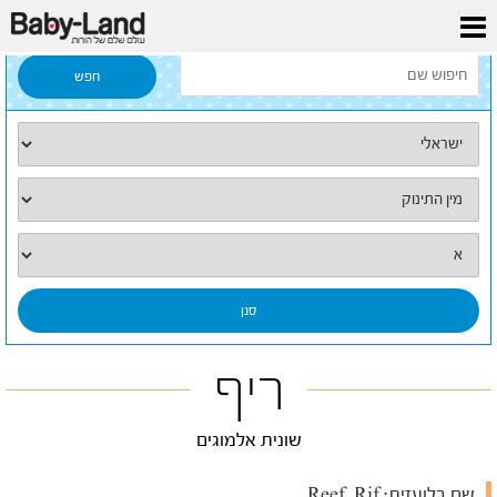
דף הבית
/
כל השמות
/
ריף
ריף
שונית אלמוגים
שם בלועזית:
Reef, Rif