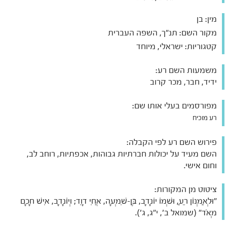
מין:
בן
מקור השם:
תנ"ך, השפה העברית
קטגוריות:
ישראלי, מיוחד
משמעות השם רע:
ידיד, חבר, מכר קרוב
מפורסמים בעלי אותו שם:
רע מוכיח
פירוש השם רע לפי הקבלה:
השם מעיד על יכולות חברתיות גבוהות, אכפתיות, רוחב לב,
וחום אישי.
ציטוט מן המקורות:
"וּלְאַמְנוֹן רֵעַ, וּשְׁמוֹ יוֹנָדָב, בֶּן-שִׁמְעָה, אֲחִי דָוִד; וְיוֹנָדָב, אִישׁ חָכָם
מְאֹד" (שמואל ב', י"ג, ג').