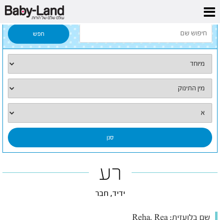
דף הבית
/
כל השמות
/
רע
רע
ידיד, חבר
שם בלועזית:
Reha, Rea