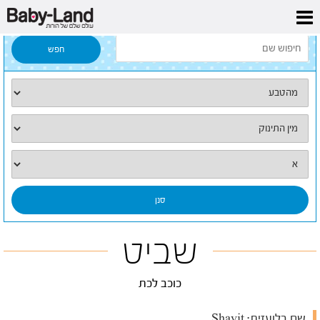
דף הבית
/
כל השמות
/
שביט
שביט
כוכב לכת
שם בלועזית:
Shavit