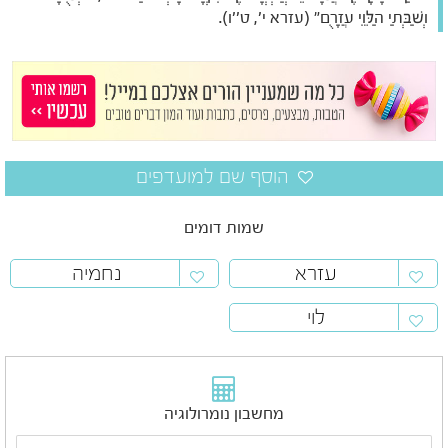
וְשַׁבְּתַי הַלֵּוִי עֲזָרֻם" (עזרא י', ט''ו).
שמות דומים
עזרא
נחמיה
לוי
מחשבון נומרולוגיה