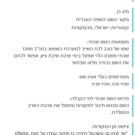
מין:
בן
מקור השם:
השפה העברית
קטגוריות:
ישראלי, מהמקורות
משמעות השם שבתי:
שמו של כוכב לכת השייך למערכת השמש. בתנ''ך מוזכר
שבתי משבט הלוי שפעל בימי שיבת שיבת ציון. אפשר לכתוב
את השם בכתיב מלא: שבתאי
מפורסמים בעלי אותו שם:
שבתי טבת, שבתי שביט
פירוש השם שבתי לפי הקבלה:
השם מבטא חיבור למקורות ומסמל את אהבת הארץ
והמולדת.
ציטוט מן המקורות:
"אַךְ יוֹנָתָן בֶּן-עֲשָׂהאֵל וְיַחְזְיָה בֶן-תִּקְוָה עָמְדוּ עַל זֹאת, וּמְשֻׁלָּם