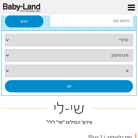
דף הבית
/
כל השמות
/
שי-לי
שי-לי
צירוף המילים "שי" ו"לי"
שם בלועזית:
Shay Li