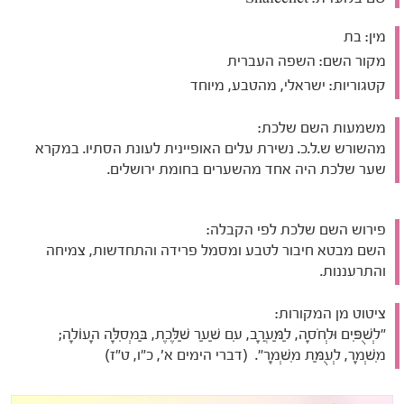
מין:
בת
מקור השם:
השפה העברית
קטגוריות:
ישראלי, מהטבע, מיוחד
משמעות השם שלכת:
מהשורש ש.ל.כ. נשירת עלים האופיינית לעונת הסתיו. במקרא
שער שלכת היה אחד מהשערים בחומת ירושלים.
פירוש השם שלכת לפי הקבלה:
השם מבטא חיבור לטבע ומסמל פרידה והתחדשות, צמיחה
והתרעננות.
ציטוט מן המקורות:
"לְשֻׁפִּים וּלְחֹסָה, לַמַּעֲרָב, עִם שַׁעַר שַׁלֶּכֶת, בַּמְסִלָּה הָעוֹלָה;
מִשְׁמָר, לְעֻמַּת מִשְׁמָר". (דברי הימים א', כ"ו, ט"ז)