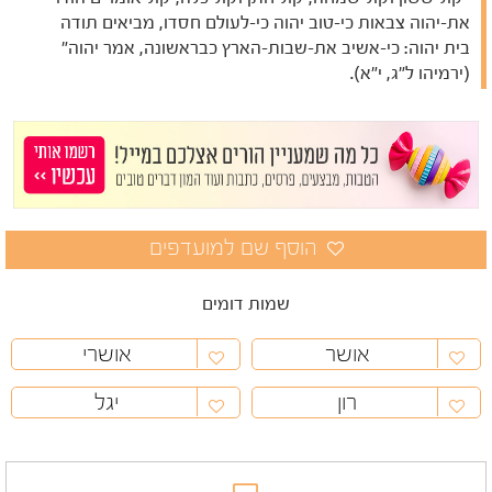
את-יהוה צבאות כי-טוב יהוה כי-לעולם חסדו, מביאים תודה
בית יהוה: כי-אשיב את-שבות-הארץ כבראשונה, אמר יהוה"
(ירמיהו ל"ג, י"א).
שמות דומים
אושר
אושרי
רון
יגל