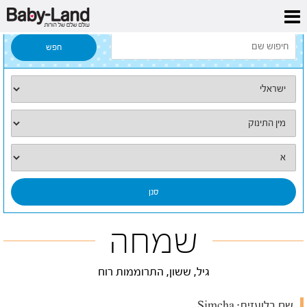
דף הבית
/
כל השמות
/
שמחה
שמחה
גיל, ששון, התרוממות רוח
שם בלועזית:
Simcha