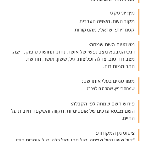
מין:
יוניסקס
מקור השם:
השפה העברית
קטגוריות:
ישראלי, מהמקורות
משמעות השם שמחה:
רגש המבטא מצב נפשי של אושר, נחת, תחושת סיפוק, דיצה,
מצב רוח טוב, צהלה ועליצות. גיל, ששון, אושר, תחושת
התרוממות רוח.
מפורסמים בעלי אותו שם:
שמחה דיניץ, שמחה הולצברג
פירוש השם שמחה לפי הקבלה:
השם מבטא ערכים של אופטימיות, תקווה והשקפה חיובית על
החיים.
ציטוט מן המקורות:
"קול ששון וקול שמחה, קול חתן וקול כלה, קול אומרים הודו