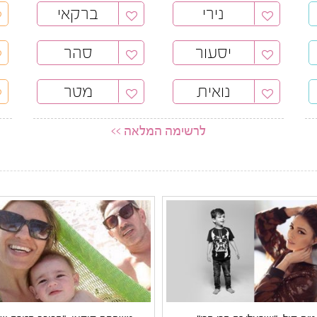
נירי
ברקאי
יסעור
סהר
נואית
מטר
לרשימה המלאה >>