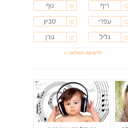
ריף
נוף
עפרי
סביון
גליל
גורן
לרשימה המלאה >>