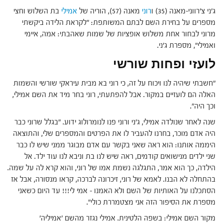
ג'ני צ'רווני-מאנה (35) ו
רוני
מאנה (57), הוריה של
אמילי
בת השלוש וחצי
מספרים על בחירת השם לבתם המשותפת: "לקראת הלידה ביקשתי
מרוני לבחור אחת משלוש אופציות של שמות שאהבתי: אמה, איימי
ואמילי", מספרת ג'ני.
לועזי ופחות שורשי
"חשבתי שיהיה לנו ויכוח על זה, כי רוני בא מבית עיראקי שורשי והשמות
האלה הם לועזיים במקור. אבל להפתעתי, רוני בחר מיד את השם אמילי,
וכך היה".
שנה לאחר שנולדה אמילי, ג'ני ורוני פנו לנומרולוג ידוע. "בגלל שרוני כבר
היה אדם מוכר, בחרנו להעביר לו את הפרטים והמספרים שלי, והתוצאה
היממה אותנו: הוא ראה שאני בקשר עם אדם מבוגר ממני שיש לו כבר
שני ילדים מנישואים קודמים, ראה שיש לנו בת וניבא לנו עוד ילד. אל
הילדה, כך הוא אמר, התגלגה נשמת אמו של רוני, והוא קרא לה על שמה.
בהתחלה לא הבנו. לאמא של רוני, זיכרונה לברכה, קראו מנסורה, אבל אז
הסתכלנו על האותיות של השם ולא האמנו – אמי לי!!! עד היום כשאני
מספרת את הסיפור הזה אני מצטמררת כולי".
מקור השם אמילי: בשפה הלטינית. אמילי נגזר מהשם 'אמיליה'