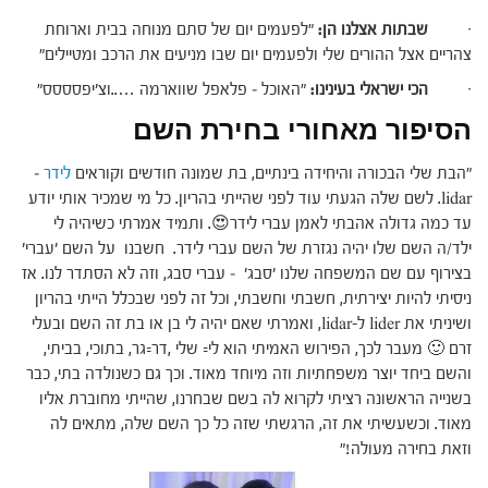
·
שבתות אצלנו הן:
"לפעמים יום של סתם מנוחה בבית וארוחת
צהריים אצל ההורים שלי ולפעמים יום שבו מניעים את הרכב ומטיילים"
·
הכי ישראלי בעינינו:
"האוכל – פלאפל שווארמה …..וצ'יפסססס"
הסיפור מאחורי בחירת השם
"הבת שלי הבכורה והיחידה בינתיים, בת שמונה חודשים וקוראים
לידר
–
lidar. לשם שלה הגעתי עוד לפני שהייתי בהריון. כל מי שמכיר אותי יודע
עד כמה גדולה אהבתי לאמן עברי לידר😍. ותמיד אמרתי כשיהיה לי
ילד/ה השם שלו יהיה נגזרת של השם עברי לידר. חשבנו על השם 'עברי'
בצירוף עם שם המשפחה שלנו 'סבג' – עברי סבג, וזה לא הסתדר לנו. אז
ניסיתי להיות יצירתית, חשבתי וחשבתי, וכל זה לפני שבכלל הייתי בהריון
ושיניתי את lider ל-lidar, ואמרתי שאם יהיה לי בן או בת זה השם ובעלי
זרם 🙂 מעבר לכך, הפירוש האמיתי הוא לי= שלי ,דר=גר, בתוכי, בביתי,
והשם ביחד יוצר משפחתיות וזה מיוחד מאוד. וכך גם כשנולדה בתי, כבר
בשנייה הראשונה רציתי לקרוא לה בשם שבחרנו, שהייתי מחוברת אליו
מאוד. וכשעשיתי את זה, הרגשתי שזה כל כך השם שלה, מתאים לה
וזאת בחירה מעולה!"