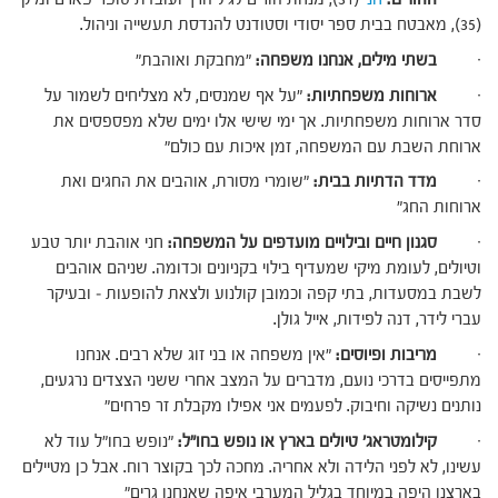
(35), מאבטח בבית ספר יסודי וסטודנט להנדסת תעשייה וניהול.
·
בשתי מילים, אנחנו משפחה:
"מחבקת ואוהבת"
·
ארוחות משפחתיות:
"על אף שמנסים, לא מצליחים לשמור על
סדר ארוחות משפחתיות. אך ימי שישי אלו ימים שלא מפספסים את
ארוחת השבת עם המשפחה, זמן איכות עם כולם"
·
מדד הדתיות בבית:
"שומרי מסורת, אוהבים את החגים ואת
ארוחות החג"
·
סגנון חיים ובילויים מועדפים על המשפחה:
חני אוהבת יותר טבע
וטיולים, לעומת מיקי שמעדיף בילוי בקניונים וכדומה. שניהם אוהבים
לשבת במסעדות, בתי קפה וכמובן קולנוע ולצאת להופעות – ובעיקר
עברי לידר, דנה לפידות, אייל גולן.
·
מריבות ופיוסים:
"אין משפחה או בני זוג שלא רבים. אנחנו
מתפייסים בדרכי נועם, מדברים על המצב אחרי ששני הצצדים נרגעים,
נותנים נשיקה וחיבוק. לפעמים אני אפילו מקבלת זר פרחים"
·
קילומטראג' טיולים בארץ או נופש בחו"ל:
"נופש בחו"ל עוד לא
עשינו, לא לפני הלידה ולא אחריה. מחכה לכך בקוצר רוח. אבל כן מטיילים
בארצנו היפה במיוחד בגליל המערבי איפה שאנחנו גרים"