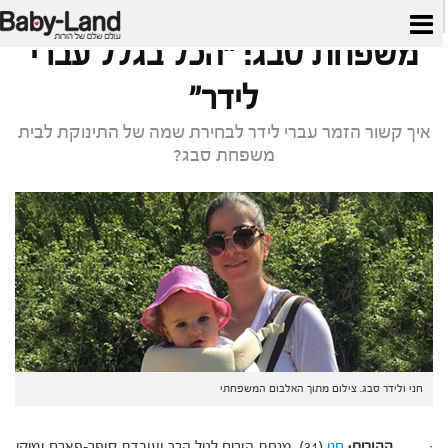
דף הבית
/
סיפור משפחתי
/
משפחת סבג: "הכל בגלל עברי לידר"
משפחת סבג: "הכל בגלל עברי
לידר"
איך קשור הזמר עברי לידר לבחירת שמה של התינוקת לבית
משפחת סבג?
חני ולידר סבג. צילום מתוך האלבום המשפחתי
·
ההורים:
חני
(31), מנחת הורים לגיל הרך ועובדת סופר-פארם ומיקי