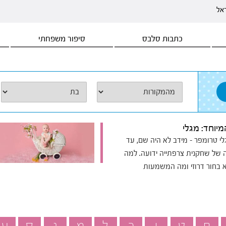
ראל
כתבות סלבס
סיפור משפחתי
יוחד: מגלי
י טרומפר - מידב לא היה שם, עד
 של שחקנית צרפתייה ידועה. למה
 בחור דרוזי ומה המשמעות
ח
ט
י
כ
ל
מ
נ
ס
ע