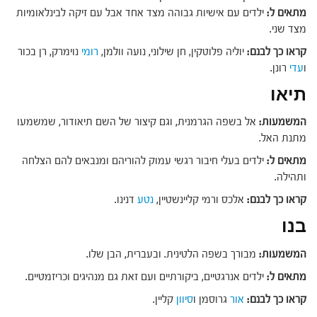
מתאים ל:
ילדים עם אישיות גבוהה מצד אחד אבל עם זיקה לבינלאומיות
מצד שני.
קראו כך לבנם:
יוליה פלוטקין, חן שילוני, נועה וולמן,
רומי
נוימרק, רן בכור
ו
עדי
רונן.
תיאו
המשמעות:
אל בשפה הגרמנית, וגם קיצור של השם תיאודור, שמשמעו
מתנת האל.
מתאים ל:
ילדים בעלי חיבור רגשי עמוק להוריהם ומנבאים להם הצלחה
ותהילה.
קראו כך לבנם:
אלכס ורמי קליינשטיין,
נטע
דנינו.
בנו
המשמעות:
מבורך בשפה הלטינית. ובעברית, הבן שלו.
מתאים ל:
ילדים אנרגטיים, ביקורתיים ועם זאת גם מנהיגים וכריזמטיים.
קראו כך לבנם:
אור
גרוסמן ו
סיוון
קליין.