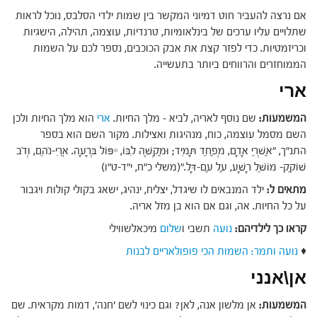
אם נרצה להעביר חוט דמיוני המקשר בין שמות ילדי הסלבס, נוכל לראות
שתלויים עליו ערכים של בינלאומיות, טרנדיות, עוצמה, תהילה, הישגיות
וכריזמטיות. כדי לפזר קצת את אבק הכוכבים, נספר לכם על השמות
הממוחזרים והרווחים ביותר בתעשייה.
ארי
המשמעות:
שם נוסף לאריה, לביא – מלך החיות.
ארי
הוא מלך החיות ולכן
השם מסמל עוצמה, כוח, מנהיגות ואצילות. מקור השם הוא בספר
התנ"ך, "אַשְׁרֵי אָדָם, מְפַחֵד תָּמִיד; וּמַקְשֶׁה לִבּוֹ, יִפּוֹל בְּרָעָה. אֲרִי-נֹהֵם, וְדֹב
שׁוֹקֵק- מוֹשֵׁל רָשָׁע, עַל עַם-דָּל."(משלי כ"ח, י"ד-ט"ו)
מתאים ל:
ילד המנבאים לו שיגדל, יצליח, ינהיג, ישאג בקולי קולות ויגבור
על כל החיות. אה, וגם אם הוא בן מזל אריה.
קראו כך לילדיהם:
נועה
תשבי ו
שלום
מיכאלשווילי
♦
נועה ותמר: השמות הכי פופולאריים לבנות
אן\אנני
המשמעות:
אן מלשון אנה, לאן? וגם כינוי לשם 'חנה', דמות מקראית. שם