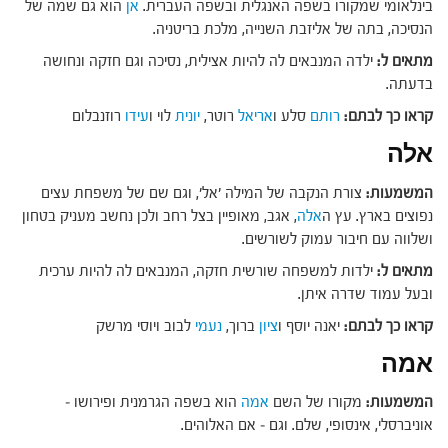
בינלאומי שמקורו בשפה האנגלית ובשפה העברית.
אן
הוא גם שמה של
הנסיכה, בתה של אליזבת השנייה, מלכת בריטניה.
מתאים ל:
ילדה המנבאים לה להיות אצילית, נסיכה וגם חזקה ונחושה
בדעתה.
קראו כך לבתם:
רותם
סלע ו
אריאל
רוטר,
יונית
לוי ו
עידו
רוזנבלום
אלה
המשמעות:
צורת הנקבה של המילה 'אל', וגם שם של משפחת עצים
נפוצים בארץ. עץ ה
אלה
, אגב, מאופיין בצל רחב ולכן נחשב מעניק בטחון
ושלווה עם חיבור עמוק לשורשים.
מתאים ל:
ילדות למשפחה שורשית חזקה, המנבאים לה להיות ערכית
ובעל עמוד שדרה איתן.
קראו כך לבתם:
יאנה יוסף ו
ציון
ברוך,
נעמי
לבוב ויוסי מרשק
אמה
המשמעות:
מקורו של השם
אמה
הוא בשפה הגרמנית ופירושו –
אוניברסלי, אינסופי, שלם. וגם – אם האלוהים.