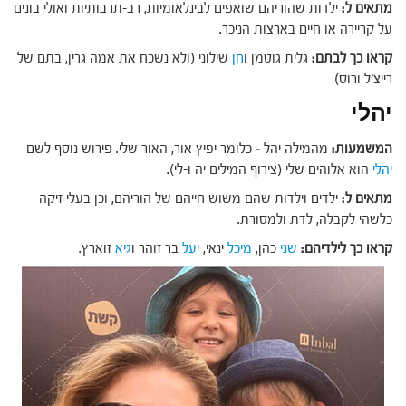
מתאים ל:
ילדות שהוריהם שואפים לבינלאומיות, רב-תרבותיות ואולי בונים
על קריירה או חיים בארצות הניכר.
קראו כך לבתם:
גלית גוטמן ו
חן
שילוני (ולא נשכח את אמה גרין, בתם של
רייצ'ל ורוס)
יהלי
המשמעות:
מהמילה יהל – כלומר יפיץ אור, האור שלי. פירוש נוסף לשם
יהלי
הוא אלוהים שלי (צירוף המילים יה ו-לי).
מתאים ל:
ילדים וילדות שהם משוש חייהם של הוריהם, וכן בעלי זיקה
כלשהי לקבלה, לדת ולמסורת.
קראו כך לילדיהם:
שני
כהן,
מיכל
ינאי,
יעל
בר זוהר ו
גיא
זוארץ.