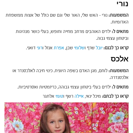
נורי
המשמעות:
נורי – האש שלי, האור שלי וגם שם כולל של אצות ממשפחת
האדומיות.
מתאים ל:
ילדים האוהבים מרחב מחייה וחופש, בעלי כושר מנהיגות
וביטחון עצמי גבוה.
קראו כך לבנם:
יובל
שרף ו
שלומי
שבן,
אפרת
אנזל ו
רוני
דואני.
אלכס
המשמעות:
לוחם, מגן האדם בשפה היוונית. כינוי חיבה לאלכסנדר או
אלכסנדרה.
מתאים ל:
ילדים בעלי ביטחון עצמי גבוהה, כריזמטיות ואסרטיביות.
קראו כך לבתם:
מיכל ינאי,
איילה
רשף ו
טומי
אלתגר