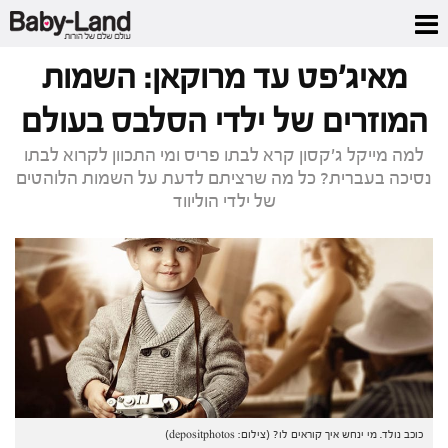
דף הבית
/
כתבות סלבס
/
מאיג'פט עד מרוקאן: השמות המוזרים של ילדי הסלבס
בעולם
מאיג'פט עד מרוקאן: השמות
המוזרים של ילדי הסלבס בעולם
למה מייקל ג'קסון קרא לבתו פריס ומי התכוון לקרוא לבתו
נסיכה בעברית? כל מה שרציתם לדעת על השמות הלוהטים
של ילדי הוליווד
כוכב נולד. מי ינחש איך קוראים לו? (צילום: depositphotos)