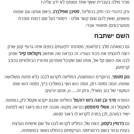
מכיר מילה בעברית שאף אחד מאתנו לא ידע עליה?
ורק היהודי הכי חזק בהוליווד,
סטיבן שפילברג
, ביאס אותנו עם שמות
משונים, שאין להם שום קשר אלינו – דסטרי (על שם דמות מוכרת
ממערבונים) וסאוויר אברי.
השם ישתבח
גם כשאתה סלב בינלאומי, מסתתר לפעמים בפנים איזה גרופי קטן שרק
רוצה להנציח את גיבור נעוריו. זה כנראה מה שחשב
ניקולאס קייג'
שנתן
לבנו את השם קל-אל, אותו שם שקיבל סופרמן מהוריו הביולוגיים בכוכב
קריפטון.
גוון סטפני
, הרוקרית המוחצנת, החליטה לקרוא לבנה בלא פחות משלושה
שמות: זומה נסטה רוק. זומה הוא חוף במאליבו ביץ', נסטה הוא שמו
המקורי של בוב מארלי, ורוק זה… נו, אתם יודעים.
הזמרת
פרגי ובן זוגה ג'וש דוהמל
החליטו שבנם ייקרא אקסל ג'ק, כמחווה
לאקסל רוז.
אשלי סימפסון
כנראה מקווה שבנה יזוז כמו ג'אגר (או לפחות
ישיר כמוהו), לכן בחרה לקרוא לו ג'אגר סנואו.
גם
ג'רמיין ג'קסון
, האח של, החליט לקרוא לבנו על שם אישיות נערצת
בעיניו ובחר בשם ג'רמג'סטי. הנרקסיזם בהחלט נשאר במשפחה.