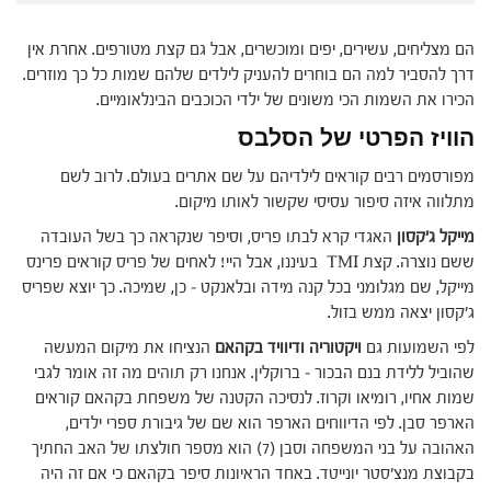
הם מצליחים, עשירים, יפים ומוכשרים, אבל גם קצת מטורפים. אחרת אין
דרך להסביר למה הם בוחרים להעניק לילדים שלהם שמות כל כך מוזרים.
הכירו את השמות הכי משונים של ילדי הכוכבים הבינלאומיים.
הוויז הפרטי של הסלבס
מפורסמים רבים קוראים לילדיהם על שם אתרים בעולם. לרוב לשם
מתלווה איזה סיפור עסיסי שקשור לאותו מיקום.
מייקל ג'קסון
האגדי קרא לבתו פריס, וסיפר שנקראה כך בשל העובדה
ששם נוצרה. קצת TMI בעיננו, אבל היי! לאחים של פריס קוראים פרינס
מייקל, שם מגלומני בכל קנה מידה ובלאנקט – כן, שמיכה. כך יוצא שפריס
ג'קסון יצאה ממש בזול.
לפי השמועות גם
ויקטוריה ודיוויד בקהאם
הנציחו את מיקום המעשה
שהוביל ללידת בנם הבכור – ברוקלין. אנחנו רק תוהים מה זה אומר לגבי
שמות אחיו, רומיאו וקרוז. לנסיכה הקטנה של משפחת בקהאם קוראים
הארפר סבן. לפי הדיווחים הארפר הוא שם של גיבורת ספרי ילדים,
האהובה על בני המשפחה וסבן (7) הוא מספר חולצתו של האב החתיך
בקבוצת מנצ'סטר יונייטד. באחד הראיונות סיפר בקהאם כי אם זה היה