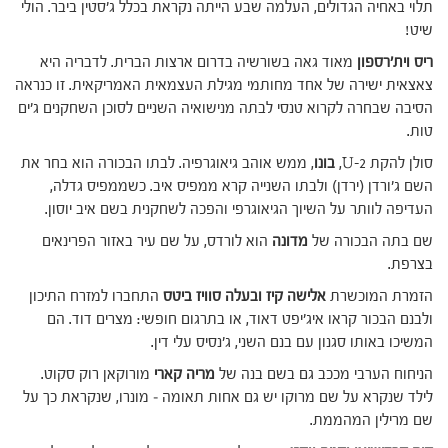
תלוי באחיה הגדולים, העלמה שבע הייתה נקראת בכלל ג'סטין ביבר. הולי
שיט!
ריס וית'רספון
מאוד גאה בשורשיה בדרום ארצות הברית. לדבריה היא
צאצאית ישירה של אחד מחותמי מגילת העצמאית האמריקאית. זו כנראה
הסיבה שבחרה לקרוא טנסי לבתה מנישואיה השניים לסוכן השחקנים ג'ים
טות.
סולן להקת U-2,
בונו
, ממש אוהב גיאוגרפיה. לבתו הבכורה הוא בחר את
השם ג'ורדן (ירדן) ולבתו השנייה קרא ממפיס איב. כשממפיס גדלה,
העדיפה לוותר על השיוך הגיאוגרפי והפכה לשחקנית בשם איב יוסון.
שם בתה הבכורה של
מדונה
הוא לורדס, על שם עיר באזור הפרינאים
בצרפת.
הזמרת המוכשרת
אלישה קיז ובעלה סוויז ביטס
התחברו למזרח התיכון
ולבנם הבכור קראו איג'יפט דאוד, או בתרגום חופשי: מצרים דוד. הם
המשיכו באותו סגנון עם בנם השני, ג'נסיס עלי דין.
הניחוח הערבי מככב גם בשם בנה של
מריה קארי
מורוקאן רוק סקוט.
לילד שנקרא על שם מרוקו יש גם אחות תאומה – מונרו, שנקראת כך על
שם מרילין המהממת.