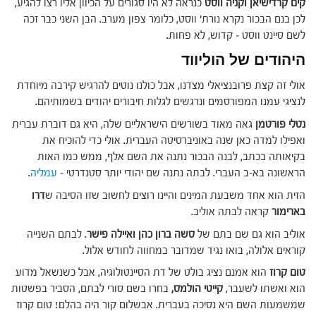
קים קרדישיאן וקניה ווסט
כנראה לא היו סגורים על הכיוון אליו רצו להגיע,
לכן בנם הבכור נקרא נורת' ווסט, כלומר צפון מערב. הבן השני כבר זכה
לשם סיינט ווסט – קדוש, לא פחות.
היהודים של הוליווד
אולי זה קצת פרובנציאלי מצדנו, אבל כולנו נוטים להרגיש קירבה מיוחדת
לנציגי עמנו המפורסמים ונרגשים לגלות חיבורים יהודים בשמותיהם.
נטלי פורטמן
גאה מאוד בשורשים הישראליים שלה, היא גם דוברת עברית
ואפילו למדה כאן שנה באוניברסיטה העברית. אולי כדי להוכיח את
בקיאותה בכתב, לבנה הבכור נתנה את השם אלף, ממש כמו האות
הראשונה בא-ב העברי. לבתה נתנה שם יהודי יותר סטנדרטי –
עמליה
.
הזית הוא אחד משבעת המינים והיינו רוצים לחשוב שזו הסיבה ש
דרו
בארימור
קראה לבתה אוליב.
אוליב הוא גם שם בתם של
סשה ברון כהן ואיילה פישר
. לבתם השנייה
קוראים אלולה, בואו נגיד שמדובר במחווה לחודש אלול.
טום קרוז
הוא אמנם נציג בולט של דת הסיינטולוגיה, אבל כשנשאל מדוע
הוא ואשתו לשעבר,
קייטי הולמס,
בחרו בשם סורי לבתם, הסביר בפשטות
שמשמעות השם היא נסיכה בעברית. אבשלום קור היה בהלם! טום קרוז