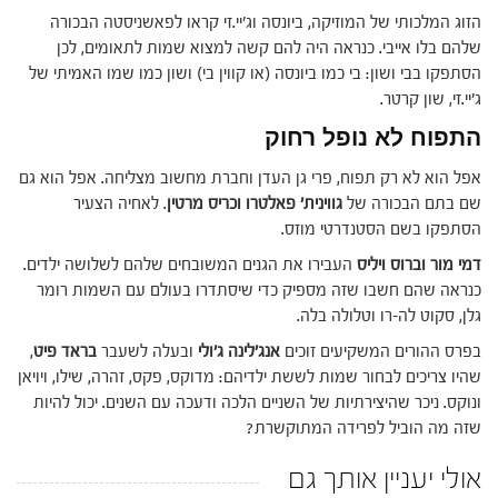
הזוג המלכותי של המוזיקה, ביונסה וג'יי.זי קראו לפאשניסטה הבכורה
שלהם בלו אייבי. כנראה היה להם קשה למצוא שמות לתאומים, לכן
הסתפקו בבי ושון: בי כמו ביונסה (או קווין בי) ושון כמו שמו האמיתי של
ג'יי.זי, שון קרטר.
התפוח לא נופל רחוק
אפל הוא לא רק תפוח, פרי גן העדן וחברת מחשוב מצליחה. אפל הוא גם
שם בתם הבכורה של
גווינית' פאלטרו וכריס מרטין
. לאחיה הצעיר
הסתפקו בשם הסטנדרטי מוזס.
דמי מור וברוס ויליס
העבירו את הגנים המשובחים שלהם לשלושה ילדים.
כנראה שהם חשבו שזה מספיק כדי שיסתדרו בעולם עם השמות רומר
גלן, סקוט לה-רו וטלולה בלה.
בפרס ההורים המשקיעים זוכים
אנג'לינה ג'ולי
ובעלה לשעבר
בראד פיט
,
שהיו צריכים לבחור שמות לששת ילדיהם: מדוקס, פקס, זהרה, שילו, ויויאן
ונוקס. ניכר שהיצירתיות של השניים הלכה ודעכה עם השנים. יכול להיות
שזה מה הוביל לפרידה המתוקשרת?
אולי יעניין אותך גם