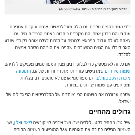
נולדים לתוך מדורי הרכילות (צילום: depositphotos)
ילדי המפורסמים נולדים עם הילה מעל לראשם. אנחנו עוקבים אחריהם
עוד כשהם בבטן אמם, הם מקבלים כותרות באתרי הרכילות מיד עם
צאתם לעולם וגדודי פפראצי נלחמים על הזכות לצלם אותם רק כדי שנדע
האם קיבלו את הגנים המשובחים שהפכו את הוריהם מסתם אנשים
לסלבס.
אם כל זה לא מספיק כדי לבלוט, רבים מבין המפורסמים מעניקים לילדיהם
שמות מיוחדים
שמדגישים עוד יותר את הייחודיות שלהם.
התופעה
מוכרת היטב בעולם
, וגם מפורסמי ארצנו לא טומנים ידם בצלחת
ומפתיעים עם שמות יצירתיים במיוחד.
אספנו עבורכם את השמות הכי מיוחדים של הסלבריטאים הכי גדולים של
ישראל.
גדולים מהחיים
אייל גולן התחיל בקטן. לילדים שלו ושל אילנית לוי קוראים
ליאם
ו
אלין
, שני
השמות מכילים בתוכם את האותיות א.י.ל המופיעות בשמות ההורים.