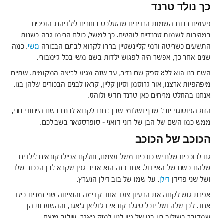
כך נולד טרנד
פעמים רבות השמות הנדירים שהסלבס בוחרים לילדיהם, הופכים
במהירות לשמות טרנדיים לוהטים. כך למשל, כולם הרימו גבה בשנות
התשעים כשריטה ורמי קליינשטיין בחרו לקרוא לבתם הבכורה
משי
. כמה
שנים אחר כך, אפשר היה לפגוש ילדות בשם משי בכל ג'ימבורי.
השם בנו הוא ללא ספק שם נדיר, עד שזה מגיע לביצה המקומית. שתיים
מיפהפיות ארצנו, אור גרוסמן וסיון קליין, קראו לבנים הבכורים שלהן בנו.
אנחנו בהחלט מריחים כאן טרנד חדש ולוהט.
הזוג הפוטוגני יובל שרף ושלומי שבן בחרו לקרוא לבנם בשם הייחודי נורי,
ממש כמו השם של הבן של רוני דואני – סופרסטאר בשבילכם.
הכוכב של הכוכב
גם לכוכבים שלנו יש כוכבים משל עצמם, וחלקם אפילו קוראים לילדים
שלהם בשם של האיידול. אחד כזה הוא אביב גפן שקרא לבן הבכור שלו
ושל שני פרידן
דילן
, על שמו של בוב דילן הנערץ.
אפרת גוש לקחה את הרעיון צעד אחד קדימה והנציחה שני זמרים בילד
אחד. לבן שלה ושל יובל סיגלר קוראים ג'וליאן ג'אגר, וההשערות הן
שמדובר בשילוב בין בנו של ג'ון לנון למיק ג'אגר. שילוב מנצח.