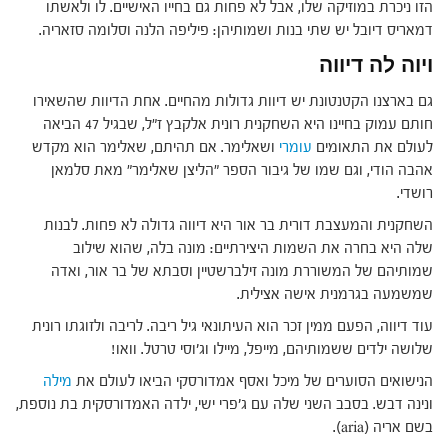
הזו ניכרת במוזיקה שלו, אבל לא פחות גם בחייו האישיים. לו ולאשתו
דמאריס דיובל יש שתי בנות ושמותיהן: פיליפה הלנה וסלומה סזאריה.
ויוה לה דיווה
גם בארצנו הקטנטונת יש דיוות גדולות מהחיים. אחת הדיוות שהשאירו
חותם עמוק בחיינו היא השחקנית רונית אלקבץ ז"ל, שבגיל 47 הביאה
לעולם את התאומים
עומרי
ושאלימר. אם תהיתם, שאלימר הוא מקדש
אהבה הודי, וגם שמו של גיבור הספר "הליצן שאלימר" מאת סלמאן
רושדי.
השחקנית והמעצבת דורית בר אור היא דיווה גדולה לא פחות. לבנות
שלה היא בחרה את השמות היצירתיים: מונה בלה, שהוא שילוב
שמותיהם של המשוררת מונה זילברשטיין וסבתא של בר אור, ואדה
שמשמעה בגרמנית אישה אצילית.
עוד דיווה, הפעם ממין זכר הוא העיתונאי גיל ריבה. לריבה ולזוגתו רונית
שלושה ילדים ששמותיהם, מייפל, מיילו וג'וסי טרטל. וואו!
הנישואים הסוערים של מיכל ואסף אמדורסקי הביאו לעולם את
מילה
ונינה דבש. בסבב השני שלה עם ג'פרי ישי, ילדה האמדורסקית בת נוספת,
בשם אריה (aria).