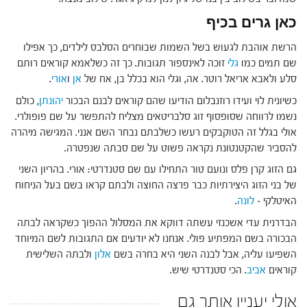
כאן גרים בכיף
הרשת אוהבת לגעוש בשל השמות שבוחרים הסלבס לילדים, כך אפילו
שם תמים כמו
גלי
זוכה לאינספור תגובות. כך זה כשלאמא קוראים רותם
סלע ולאבא אריאל רוטר. אה, וגלי הוא בכלל בן, אח של
אן
ו
אורי
.
כשיונית לוי ועידו רוזנבלום הודיעו שהם קוראים לבנם הבכור
יהונתן
, כולם
נשמו לרווחה שסופסוף זוג סלבריטאים מצליח להתפשר על שם פופולרי.
אולי בגלל זה הטוקבקים רעשו כשלבתם נבחר השם אנני. המגישה מיהרה
להסביר שהקטנטונת נקראה פשוט על שם סבתה שנפטרה.
גם הזוג קרן פלס ונועם טור התחילו עם שם סטנדרטי: אורי. בהריון השני
של בני הזוג היצירתיות כבר פרצה החוצה ולבתם קראו בשם בעל הניחוח
האיטלקי –
לונה
.
הבדרנית עדי אשכנזי עשתה דווקא את המסלול ההפוך כשקראה לבתה
הבכורה בשם המפתיע פולי. אנחנו לא יודעים אם התגובות לשם המיוחד
השפיעו עליה, אבל לבנה השני היא בחרה בשם
אלון
ולבתה השלישית
קוראים
אביב
. הכי סטנדרטי שיש.
אולי יעניין אותך גם