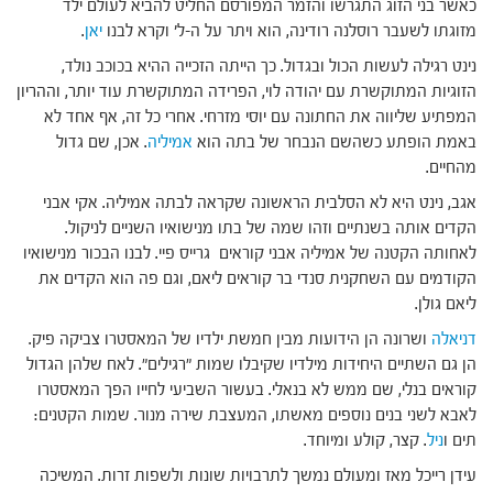
כאשר בני הזוג התגרשו והזמר המפורסם החליט להביא לעולם ילד
מזוגתו לשעבר רוסלנה רודינה, הוא ויתר על ה-ל' וקרא לבנו
יאן
.
נינט רגילה לעשות הכול ובגדול. כך הייתה הזכייה ההיא בכוכב נולד,
הזוגיות המתוקשרת עם יהודה לוי, הפרידה המתוקשרת עוד יותר, וההריון
המפתיע שליווה את החתונה עם יוסי מזרחי. אחרי כל זה, אף אחד לא
באמת הופתע כשהשם הנבחר של בתה הוא
אמיליה
. אכן, שם גדול
מהחיים.
אגב, נינט היא לא הסלבית הראשונה שקראה לבתה אמיליה. אקי אבני
הקדים אותה בשנתיים וזהו שמה של בתו מנישואיו השניים לניקול.
לאחותה הקטנה של אמיליה אבני קוראים גרייס פיי. לבנו הבכור מנישואיו
הקודמים עם השחקנית סנדי בר קוראים ליאם, וגם פה הוא הקדים את
ליאם גולן.
דניאלה
ושרונה הן הידועות מבין חמשת ילדיו של המאסטרו צביקה פיק.
הן גם השתיים היחידות מילדיו שקיבלו שמות "רגילים". לאח שלהן הגדול
קוראים בנלי, שם ממש לא בנאלי. בעשור השביעי לחייו הפך המאסטרו
לאבא לשני בנים נוספים מאשתו, המעצבת שירה מנור. שמות הקטנים:
תים ו
ניל
. קצר, קולע ומיוחד.
עידן רייכל מאז ומעולם נמשך לתרבויות שונות ולשפות זרות. המשיכה