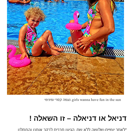
girls wanna have fun in the sun. נעמה קסרי ומינימי
דניאל או דניאלה – זו השאלה !
"לאחר יומיים-שלושה ללא שם, הגיעו חברים לבקר אותנו והתחלנו