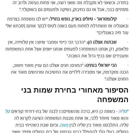
בחזרה. וכשאני לא מקבלת מה שאני רוצה, אני פחות נעימה ולרוב זה
מסתיים בבכי, אבל אז גם בחיבוק, נשיקה ולפעמים גם בשוקולד."
·
קילומטראג' – טיולים בארץ, נופש בחו"ל:
"יש לנו משפחה בצרפת
ובאנגליה אז משתדלת לפחות פעם בשנה לטוס לבקר אותם (סבתא שלי
עוד חיה באנגליה)"
·
שבתות אצלנו הן:
"הדבר הכי כייפי ומחבר שיש!! אין טלוויזיה, אין
פלאפון, רק אנחנו המשפחה! לפעמים אנחנו ישנים אצל אחת המשפחות
ומעבירים שם בכיף גדול את השבת."
·
הכי ישראלי בעינינו:
"החגים! חגים אצלנו הם עניין מאוד חשוב,
הכנה מוקדמת, אני מסבירה לילדים את החשיבות ומרגישים מאוד את
החגים אצלנו."
הסיפור מאחורי בחירת שמות בני
המשפחה
"
טליה
– כשמה כן היא, ברכה מהשמיים!!! לבנה של בת-דודתי קוראים
טל
והוא מאוד מיוחד ללבי, אז אחת מבנות המשפחה הציעה לקרוא לה
טליה. התלבטנו מאוד בין טליה לבין
נועה
. וביום שבת כשהייתי בבית
החולים, בעלי הלך להתפלל בבית הכנסת של בית החולים וסיפר שאיך