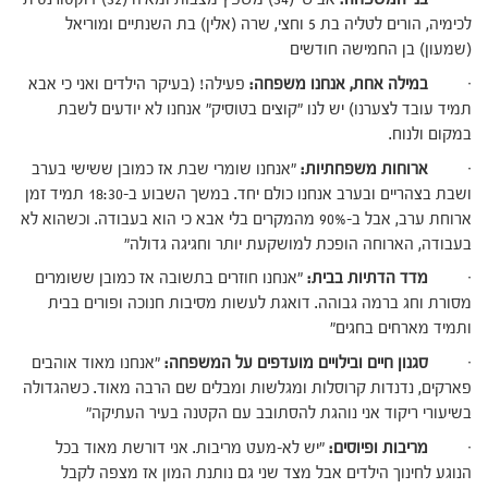
לכימיה, הורים לטליה בת 5 וחצי, שרה (אלין) בת השנתיים ומוריאל
(שמעון) בן החמישה חודשים
·
במילה אחת, אנחנו משפחה:
פעילה! (בעיקר הילדים ואני כי אבא
תמיד עובד לצערנו) יש לנו "קוצים בטוסיק" אנחנו לא יודעים לשבת
במקום ולנוח.
·
ארוחות משפחתיות:
"אנחנו שומרי שבת אז כמובן ששישי בערב
ושבת בצהריים ובערב אנחנו כולם יחד. במשך השבוע ב-18:30 תמיד זמן
ארוחת ערב, אבל ב-90% מהמקרים בלי אבא כי הוא בעבודה. וכשהוא לא
בעבודה, הארוחה הופכת למושקעת יותר וחגיגה גדולה"
·
מדד הדתיות בבית:
"אנחנו חוזרים בתשובה אז כמובן ששומרים
מסורת וחג ברמה גבוהה. דואגת לעשות מסיבות חנוכה ופורים בבית
ותמיד מארחים בחגים"
·
סגנון חיים ובילויים מועדפים על המשפחה:
"אנחנו מאוד אוהבים
פארקים, נדנדות קרוסלות ומגלשות ומבלים שם הרבה מאוד. כשהגדולה
בשיעורי ריקוד אני נוהגת להסתובב עם הקטנה בעיר העתיקה"
·
מריבות ופיוסים:
"יש לא-מעט מריבות. אני דורשת מאוד בכל
הנוגע לחינוך הילדים אבל מצד שני גם נותנת המון אז מצפה לקבל