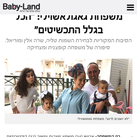
דף הבית
/
סיפור משפחתי
/
משפחת גאגולאשוילי: "הכל בגלל התכשיטים"
משפחת גאגולאשוילי: "הכל
בגלל התכשיטים"
הסיבות המקוריות לבחירת השמות טליה, שרה אלין ומוריאל.
סיפורה של משפחה קופצנית ומצחיקה
"לא יושבים לרגע". משפחת גאגאשווילי
·
בני המשפחה:
אבישי (34) משפץ מצבות ומאיה (32) דוקטורנטית