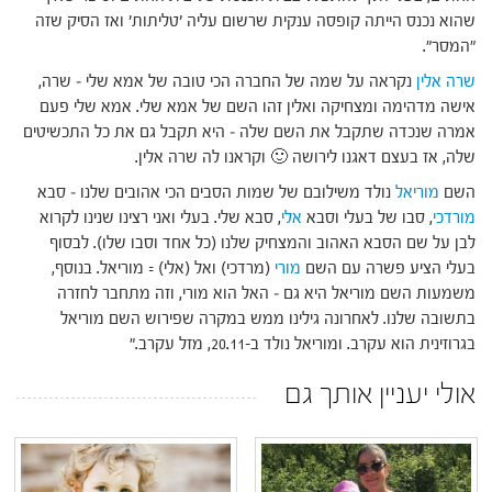
שהוא נכנס הייתה קופסה ענקית שרשום עליה 'טליתות' ואז הסיק שזה
"המסר".
שרה
אלין
נקראה על שמה של החברה הכי טובה של אמא שלי – שרה,
אישה מדהימה ומצחיקה ואלין זהו השם של אמא שלי. אמא שלי פעם
אמרה שנכדה שתקבל את השם שלה – היא תקבל גם את כל התכשיטים
שלה, אז בעצם דאגנו לירושה 🙂 וקראנו לה שרה אלין.
השם
מוריאל
נולד משילובם של שמות הסבים הכי אהובים שלנו – סבא
מורדכי
, סבו של בעלי וסבא
אלי
, סבא שלי. בעלי ואני רצינו שנינו לקרוא
לבן על שם הסבא האהוב והמצחיק שלנו (כל אחד וסבו שלו). לבסוף
בעלי הציע פשרה עם השם
מורי
(מרדכי) ואל (אלי) = מוריאל. בנוסף,
משמעות השם מוריאל היא גם – האל הוא מורי, וזה מתחבר לחזרה
בתשובה שלנו. לאחרונה גילינו ממש במקרה שפירוש השם מוריאל
בגרוזינית הוא עקרב. ומוריאל נולד ב-20.11, מזל עקרב."
אולי יעניין אותך גם