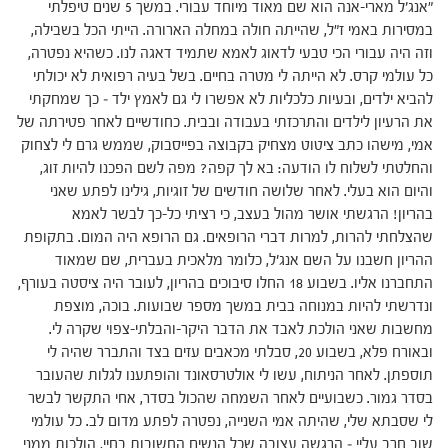
"אנג׳ל מארי-אנה הוא שם מאוד מיוחד עבורי. במשך 5 שנים טיפלתי
במסירות באמי ז"ל, שהייתה חולה במחלה הארורה. הייתי הכל בשבילה,
וזה היה עבורי הכי טבעי לדאוג לאמא שתמיד דאגה לנו. כשהיא נפטרה,
כל עולמי קרס. לא הייתה לי מטרה בחיים. בשל בעיה רפואית לא יכולתי
להביא ילדים, ובעיות כלכליות לא אפשרו לי גם לאמץ ילד – כך שמחקתי
את הרעיון לילדים והתרכזתי בעבודה ובבית. כחודשיים לאחר פטירתה של
אמי, מישהו כתב ציטוט מצחיק בקבוצה בפייסבוק, שממש גרם לי לצחוק
והחלטתי לשלוח לו הודעה: בא לך קפה? מפה לשם הפכנו להיות זוג,
והיום הוא בעלי. לאחר שלושה חודשים של זוגיות, גילינו לפתע שאני
בהריון! הרגשתי אושר מהול בעצב, כי רציתי כל-כך לבשר לאמא
שהצלחתי להרות, למרות דברי הרופאים. גם הרופא היה המום. בתקופת
ההריון חשבנו על השם אנג'ל, כלומר מלאכית בעברית, שם שמאוד
התחברנו אליו. בשבוע 18 החלו סיבוכים בהריון, לעובר היה ציסטה בעורף,
ונדרשתי להיות במנוחה בבית במשך מספר שבועות. בוכה, מוצפת
מחשבות שאני הולכת לאבד את הדבר היקר-והבלתי-צפוי שקרה לי.
ובאורח פלא, בשבוע 20, סבלתי מכאבים עזים בצד והתברר שהיה לי
תוספתן. לאחר הניתוח, עשו לי אולטרסאונד והופתענו לגלות שהעובר
בסדר גמור. כשבועיים לאחר השמחה שהכול בסדר, אחי התקשר לבשר
לי שסבתא שלי, שהיתה אמי השנייה, נפטרה לפתע מדום לב. כל עולמי
שוב חרב עליי – הרגשה עצובה שכל הנשים החשובות בחיי, הולכות ממני