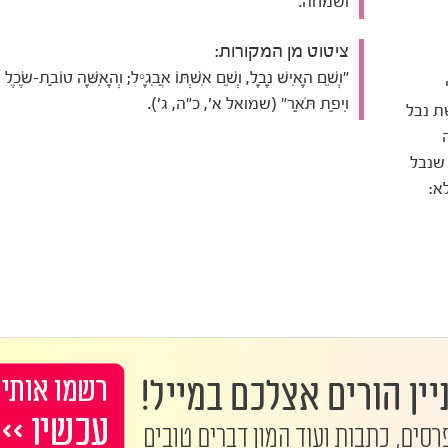
ושמחה.
ציטוט מן המקורות:
"וְשֵׁם הָאִישׁ נָבָל, וְשֵׁם אִשְׁתּוֹ אֲבִגָיִל; וְהָאִשָּׁה טוֹבַת-שֶׂכֶל
וִיפַת תֹּאַר" (שמואל א', כ"ה, ג').
ת נבל
שנבל
א: