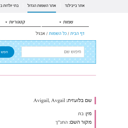
אתר בייבילנד
אתר השמות הגדול
בתי יולדות ב
שמות
קטגוריות
דף הבית
/
כל השמות
/
אבגיל
שם בלועזית:
Avigail, Avgail
מין:
בת
מקור השם:
התנ''ך