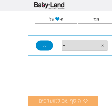
מגזין
ה-
שלי