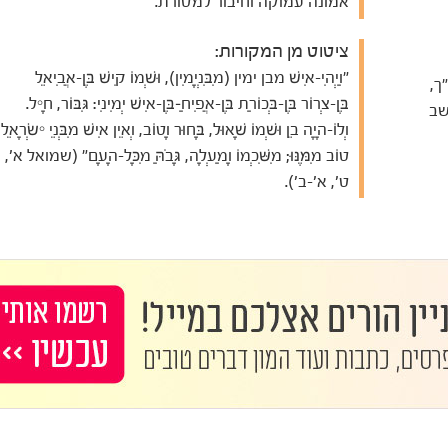
אמונה עמוקה וחיבור למסורת.
ציטוט מן המקורות:
"וַיְהִי-אִישׁ מבן ימין (מִבִּנְיָמִין), וּשְׁמוֹ קִישׁ בֶּן-אֲבִיאֵל
ך,
בֶּן-צְרוֹר בֶּן-בְּכוֹרַת בֶּן-אֲפִיחַ–בֶּן-אִישׁ יְמִינִי: גִּבּוֹר, חָיִל.
שב
וְלוֹ-הָיָה בֵן וּשְׁמוֹ שָׁאוּל, בָּחוּר וָטוֹב, וְאֵין אִישׁ מִבְּנֵי יִשְׂרָאֵל,
טוֹב מִמֶּנּוּ; מִשִּׁכְמוֹ וָמַעְלָה, גָּבֹהַּ מִכָּל-הָעָם" (שמואל א',
ט', א'-ב').