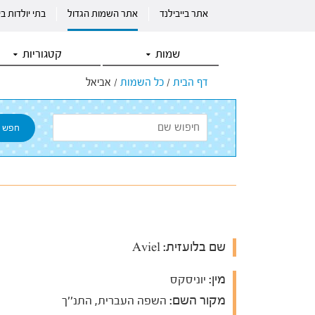
אתר בייבילנד
אתר השמות הגדול
בתי יולדות ב
שמות
קטגוריות
דף הבית
/
כל השמות
/
אביאל
שם בלועזית:
Aviel
מין:
יוניסקס
מקור השם:
השפה העברית, התנ''ך