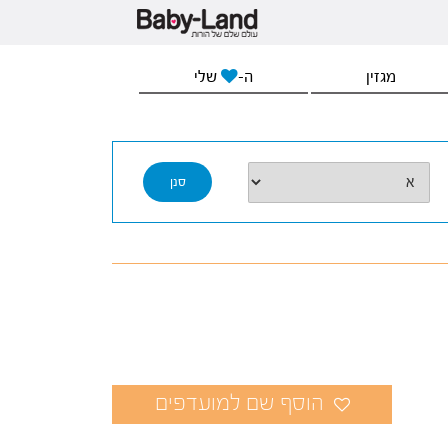
מגזין
ה-
שלי