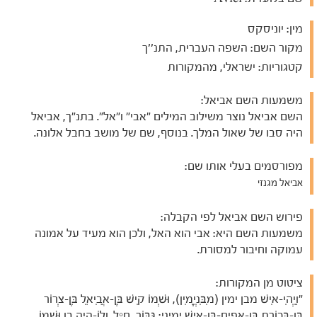
מין:
יוניסקס
מקור השם:
השפה העברית, התנ''ך
קטגוריות:
ישראלי, מהמקורות
משמעות השם אביאל:
השם אביאל נוצר משילוב המילים "אבי" ו"אל". בתנ"ך, אביאל
היה סבו של שאול המלך. בנוסף, שם של מושב בחבל אלונה.
מפורסמים בעלי אותו שם:
אביאל מגנזי
פירוש השם אביאל לפי הקבלה:
משמעות השם היא: אבי הוא האל, ולכן הוא מעיד על אמונה
עמוקה וחיבור למסורת.
ציטוט מן המקורות:
"וַיְהִי-אִישׁ מבן ימין (מִבִּנְיָמִין), וּשְׁמוֹ קִישׁ בֶּן-אֲבִיאֵל בֶּן-צְרוֹר
בֶּן-בְּכוֹרַת בֶּן-אֲפִיחַ–בֶּן-אִישׁ יְמִינִי: גִּבּוֹר, חָיִל. וְלוֹ-הָיָה בֵן וּשְׁמוֹ