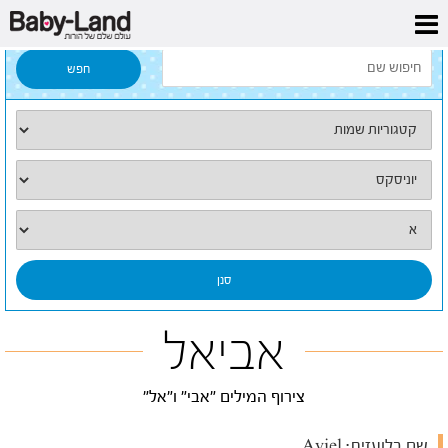
דף הבית
/
כל השמות
/
אביאל
אביאל
צירוף המילים "אבי" ו"אל"
שם בלועזית:
Aviel