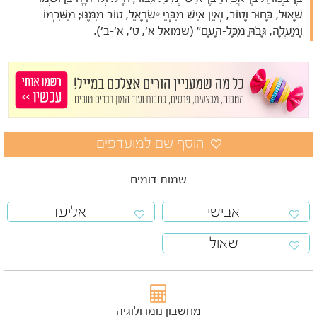
שָׁאוּל, בָּחוּר וָטוֹב, וְאֵין אִישׁ מִבְּנֵי יִשְׂרָאֵל, טוֹב מִמֶּנּוּ; מִשִּׁכְמוֹ
וָמַעְלָה, גָּבֹהַּ מִכָּל-הָעָם" (שמואל א', ט', א'-ב').
שמות דומים
אבישי
אליעד
שאול
מחשבון נומרולוגיה