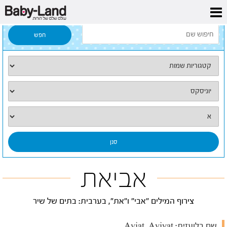
דף הבית
/
כל השמות
/
אביאת
אביאת
צירוף המילים "אבי" ו"את", בערבית: בתים של שיר
שם בלועזית:
Aviat, Aviyat